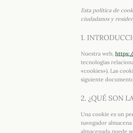
Esta política de cook
ciudadanos y reside
1. INTRODUCC
Nuestra web,
https:/
tecnologías relacio
«cookies»). Las cook
siguiente documento
2. ¿QUÉ SON L
Una cookie es un peq
navegador almacena e
almacenada puede ser