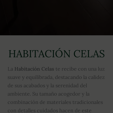
HABITACIÓN CELAS
La
Habitación Celas
te recibe con una luz
suave y equilibrada, destacando la calidez
de sus acabados y la serenidad del
ambiente. Su tamaño acogedor y la
combinación de materiales tradicionales
con detalles cuidados hacen de este